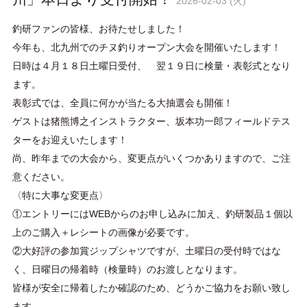
2026-02-03 (火)
釣研ファンの皆様、お待たせしました！
今年も、北九州でのチヌ釣りオープン大会を開催いたします！
日時は４月１８日土曜日受付、 翌１９日に検量・表彰式となり
ます。
表彰式では、全員に何かが当たる大抽選会も開催！
ゲストは猪熊博之インストラクター、坂本功一郎フィールドテス
ターをお迎えいたします！
尚、昨年までの大会から、変更点がいくつかありますので、ご注
意ください。
〈特に大事な変更点〉
①エントリーにはWEBからのお申し込みに加え、釣研製品１個以
上のご購入＋レシートの画像が必要です。
②大好評の参加賞ジップシャツですが、土曜日の受付時ではな
く、日曜日の帰着時（検量時）のお渡しとなります。
皆様が安全に帰着したか確認のため、どうかご協力をお願い致し
ます。