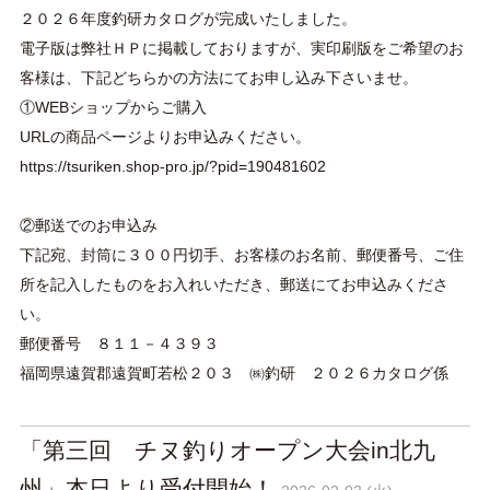
２０２６年度釣研カタログが完成いたしました。
電子版は弊社ＨＰに掲載しておりますが、実印刷版をご希望のお
客様は、下記どちらかの方法にてお申し込み下さいませ。
①WEBショップからご購入
URLの商品ページよりお申込みください。
https://tsuriken.shop-pro.jp/?pid=190481602
②郵送でのお申込み
下記宛、封筒に３００円切手、お客様のお名前、郵便番号、ご住
所を記入したものをお入れいただき、郵送にてお申込みくださ
い。
郵便番号 ８１１－４３９３
福岡県遠賀郡遠賀町若松２０３ ㈱釣研 ２０２６カタログ係
「第三回 チヌ釣りオープン大会in北九
州」本日より受付開始！