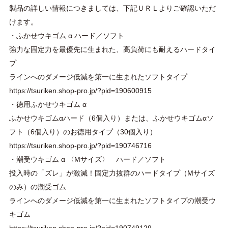
製品の詳しい情報につきましては、下記ＵＲＬよりご確認いただ
けます。
・ふかせウキゴム α ハード／ソフト
強力な固定力を最優先に生まれた、高負荷にも耐えるハードタイ
プ
ラインへのダメージ低減を第一に生まれたソフトタイプ
https://tsuriken.shop-pro.jp/?pid=190600915
・徳用ふかせウキゴム α
ふかせウキゴムαハード（6個入り）または、ふかせウキゴムαソ
フト（6個入り）のお徳用タイプ（30個入り）
https://tsuriken.shop-pro.jp/?pid=190746716
・潮受ウキゴム α 〈Mサイズ〉 ハード／ソフト
投入時の「ズレ」が激減！固定力抜群のハードタイプ（Mサイズ
のみ）の潮受ゴム
ラインへのダメージ低減を第一に生まれたソフトタイプの潮受ウ
キゴム