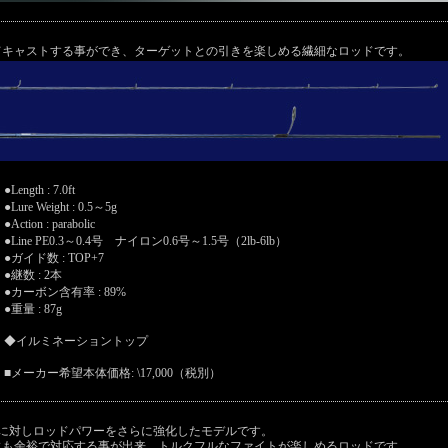
てキャストする事ができ、ターゲットとの引きを楽しめる繊細なロッドです。
●Length : 7.0ft
●Lure Weight : 0.5～5g
●Action : parabolic
●Line PE0.3～0.4号 ナイロン0.6号～1.5号（2lb-6lb）
●ガイド数 : TOP+7
●継数 : 2本
●カーボン含有率 : 89%
●重量 : 87g
◆イルミネーショントップ
■メーカー希望本体価格: \17,000（税別）
Sに対しロッドパワーをさらに強化したモデルです。
にも余裕で対応する事が出来、トルクフルなファイトが楽しめるロッドです。