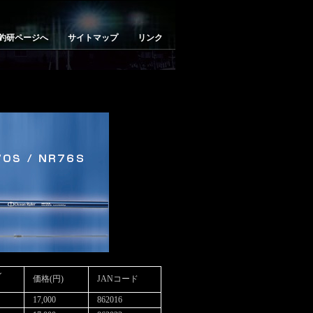
釣研ページへ
サイトマップ
リンク
ン
価格(円)
JANコード
17,000
862016