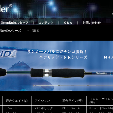
OceanRulerスタッフ
|
コンテンツ
|
Ｑ＆Ａ
|
お問い合わせ
NereiDシリーズ
> NR-S
フロロ・ナイロ
適合ウェイト(g)
アクション
適合ライン(号)
(号)
0.5～5.0
パラボリック
PE：0.3～0.4
0.6～1.5(2lb～6lb)