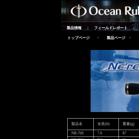
製品情報
|
フィールドレポート
|
トップページ
>
製品ページ
>
製品名
全長(ft)
重量(g)
NR-70S
7.0
87