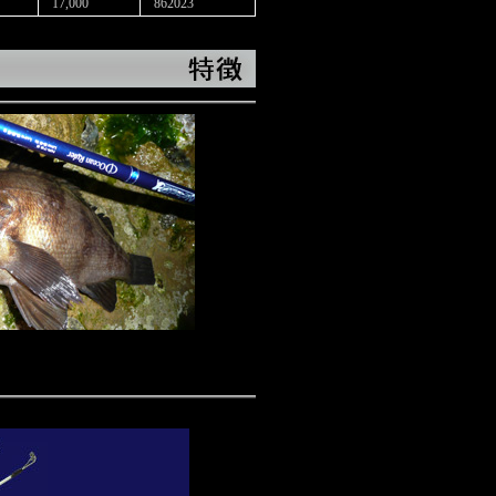
17,000
862023