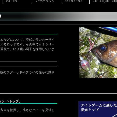
0.5～5.0
パラボリック
PE：0.3～0.5
0.6～1.5(2lb～7lb)
ームなどにおいて、突然のランカーサイ
使えるロッドです。その中でもＳシリー
み重視で、粘り強い調子を採用していま
。小型のジグヘッドやフライの僅かな動き
カラー>トップ。
の方向を把握し、小さなバイトを見逃し